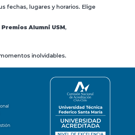
s fechas, lugares y horarios. Elige
s
Premios Alumni USM
,
r momentos inolvidables.
ional
stión