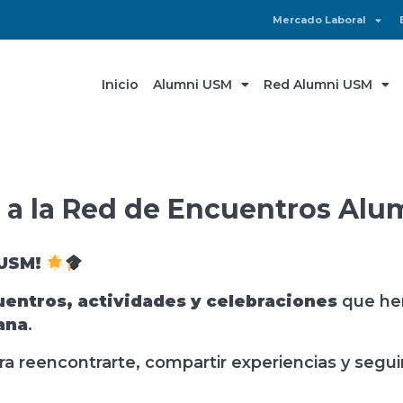
Mercado Laboral
Inicio
Alumni USM
Red Alumni USM
 a la Red de Encuentros Alu
 USM!
entros, actividades y celebraciones
que hem
ana
.
 reencontrarte, compartir experiencias y segui