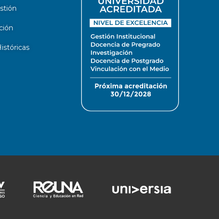
stión
ción
stóricas