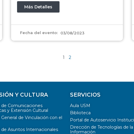
Más Detalles
Fecha del evento:
03/08/2023
1
2
SIÓN Y CULTURA
SERVICIOS
n de Comunicaciones
Aula USM
cas y Extensión Cultural
Biblioteca
 General de Vinculación con el
Portal de Autoservicio Instituc
Dirección de Tecnologías de la
 de Asuntos Internacionales
Información