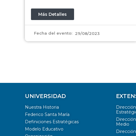
Más Detalles
Fecha del evento:
29/08/2023
UNIVERSIDAD
EXTEN
Nuestra Historia
Direcció
Estratégi
Federico Santa María
Dirección
Definiciones Estratégicas
Medio
Modelo Educativo
Dirección