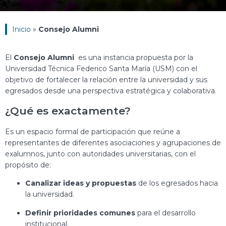
Inicio
»
Consejo Alumni
El
Consejo Alumni
es
una
instancia
propuesta
por
la
Universidad
Técnica
Federico
Santa
María (
USM)
con
el
objetivo
de
fortalecer
la
relación
entre
la
universidad
y
sus
egresados
desde
una
perspectiva
estratégica
y
colaborativa.
¿
Qué
es
exactamente?
Es
un
espacio
formal
de
participación
que
reúne
a
representantes
de
diferentes
asociaciones
y
agrupaciones
de
exalumnos,
junto
con
autoridades
universitarias,
con
el
propósito
de:
Canalizar
ideas
y
propuestas
de
los
egresados
hacia
la
universidad.
Definir
prioridades
comunes
para
el
desarrollo
institucional.