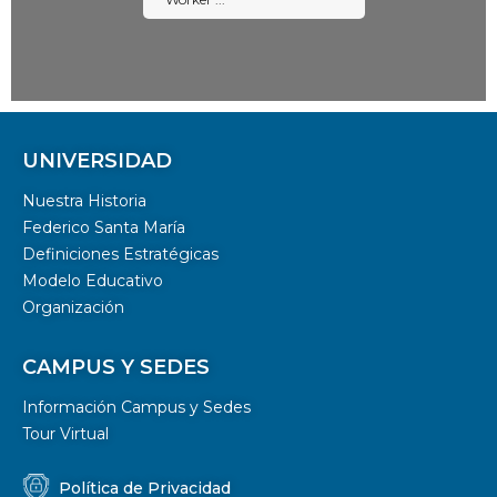
Please wait while flipbook is
UNIVERSIDAD
loading. For more related
info, FAQs and issues please
Nuestra Historia
DearFlip
refer to
Federico Santa María
WordPress Flipbook
Definiciones Estratégicas
Plugin Help
Modelo Educativo
documentation.
Organización
CAMPUS Y SEDES
Información Campus y Sedes
Tour Virtual
Política de Privacidad