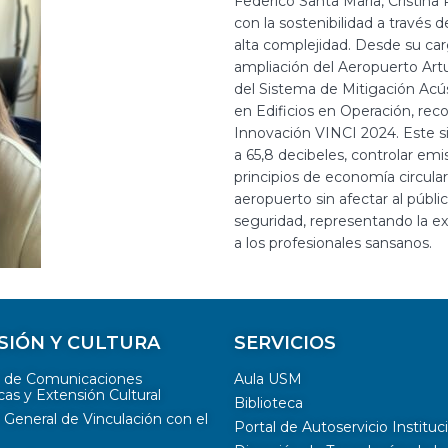
Federico Santa María, Cristi
con la sostenibilidad a través 
alta complejidad. Desde su c
ampliación del Aeropuerto Artu
del Sistema de Mitigación Acús
en Edificios en Operación, rec
Innovación VINCI 2024. Este si
a 65,8 decibeles, controlar emi
principios de economía circular
aeropuerto sin afectar al públic
seguridad, representando la ex
a los profesionales sansanos.
SIÓN Y CULTURA
SERVICIOS
n de Comunicaciones
Aula USM
cas y Extensión Cultural
Biblioteca
 General de Vinculación con el
Portal de Autoservicio Instituc