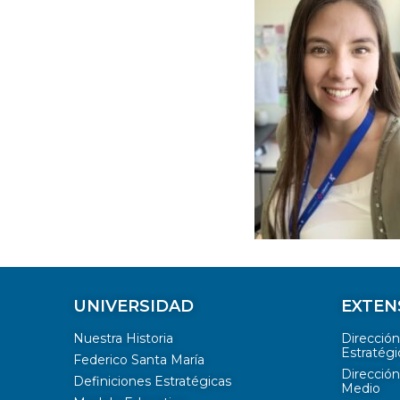
UNIVERSIDAD
EXTEN
Nuestra Historia
Direcció
Estratégi
Federico Santa María
Dirección
Definiciones Estratégicas
Medio