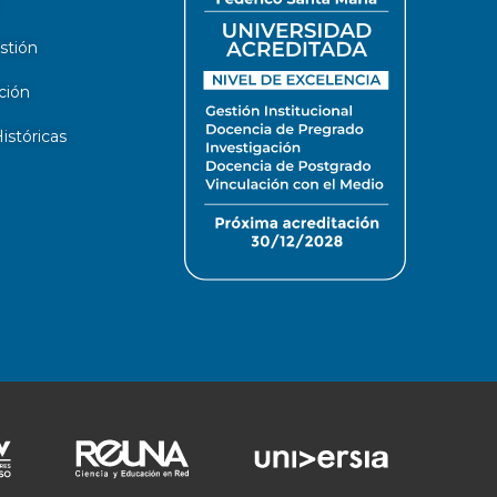
stión
ción
stóricas