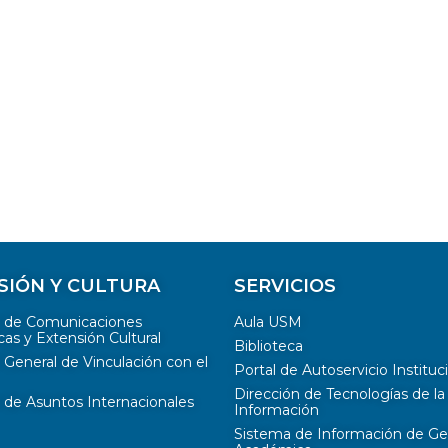
SIÓN Y CULTURA
SERVICIOS
n de Comunicaciones
Aula USM
cas y Extensión Cultural
Biblioteca
 General de Vinculación con el
Portal de Autoservicio Instituc
Dirección de Tecnologías de la
 de Asuntos Internacionales
Información
Sistema de Información de Ge