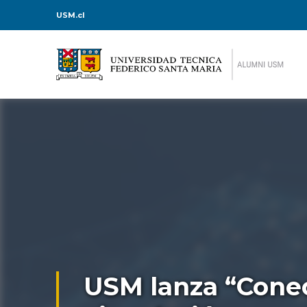
USM.cl
USM lanza “Conect