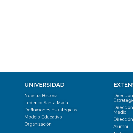
UNIVERSIDAD
EXTEN
Nuestra Historia
Direcció
Estratégi
Federico Santa María
Dirección
Definiciones Estratégicas
Medio
Modelo Educativo
Dirección
Organización
Alumni