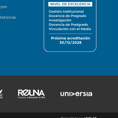
ción
stóricas