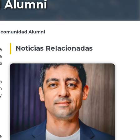
d Alumni
su comunidad Alumni
Noticias Relacionadas
a
a
a
a
n
y
e