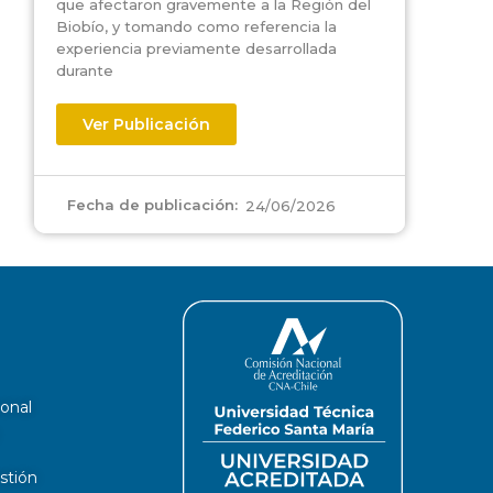
que afectaron gravemente a la Región del
Biobío, y tomando como referencia la
experiencia previamente desarrollada
durante
Ver Publicación
Fecha de publicación:
24/06/2026
ional
stión