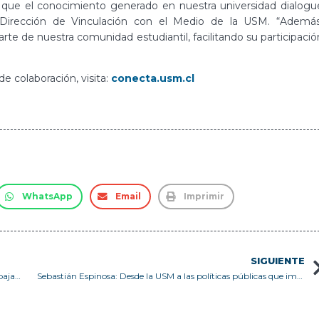
que el conocimiento generado en nuestra universidad dialogu
 Dirección de Vinculación con el Medio de la USM. “Además
rte de nuestra comunidad estudiantil, facilitando su participació
e colaboración, visita:
conecta.usm.cl
WhatsApp
Email
Imprimir
SIGUIENTE
Sansanos por el mundo: Innovación y resiliencia incluso trabajando en pareja
Sebastián Espinosa: Desde la USM a las políticas públicas que impactan el país