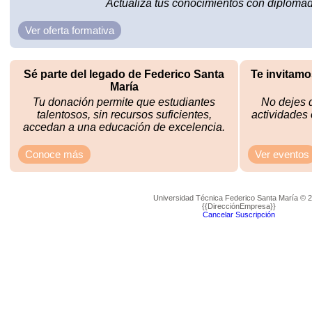
Actualiza tus conocimientos con diplomad
Ver oferta formativa
Sé parte del legado de Federico Santa
Te invitamo
María
Tu donación permite que estudiantes
No dejes d
talentosos, sin recursos suficientes,
actividades
accedan a una educación de excelencia.
Conoce más
Ver eventos
Universidad Técnica Federico Santa María © 
{{DirecciónEmpresa}}​
Cancelar Suscripción