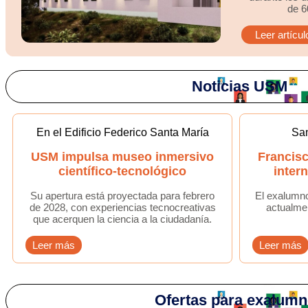
de 6
Leer artícul
‌Noticias USM
En el Edificio Federico Santa María
San
USM impulsa museo inmersivo
Francisc
científico-tecnológico
inter
Su apertura está proyectada para febrero
El exalumno
de 2028, con experiencias tecnocreativas
actualme
que acerquen la ciencia a la ciudadanía.
Leer más
Leer más
Ofertas para exalum